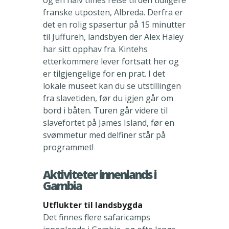
og en halv times reise til den tidligere
franske utposten, Albreda. Derfra er
det en rolig spasertur på 15 minutter
til Juffureh, landsbyen der Alex Haley
har sitt opphav fra. Kintehs
etterkommere lever fortsatt her og
er tilgjengelige for en prat. I det
lokale museet kan du se utstillingen
fra slavetiden, før du igjen går om
bord i båten. Turen går videre til
slavefortet på James Island, før en
svømmetur med delfiner står på
programmet!
Aktiviteter innenlands i
Gambia
Utflukter til landsbygda
Det finnes flere safaricamps